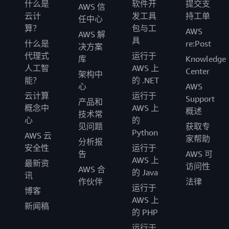
什么是
软件开
提交支
AWS 信
云计
发工具
持工单
任中心
算？
包与工
AWS
AWS 解
具
什么是
re:Post
决方案
代理式
运行于
库
Knowledge
人工智
AWS 上
Center
架构中
能？
的 .NET
心
AWS
云计算
运行于
Support
产品和
概念中
AWS 上
概述
技术常
心
的
见问题
获取专
Python
AWS 云
家帮助
分析报
安全性
运行于
告
AWS 可
AWS 上
最新资
访问性
AWS 合
的 Java
讯
作伙伴
法律
运行于
博客
AWS 上
新闻稿
的 PHP
运行于