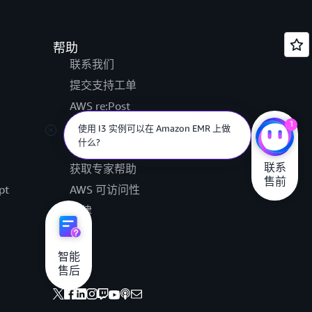
帮助
联系我们
提交支持工单
AWS re:Post
1
Knowledge Center
使用 I3 实例可以在 Amazon EMR 上做
什么?
AWS Support 概述
联系

获取专家帮助
售前
pt
AWS 可访问性
法律
智能

售后