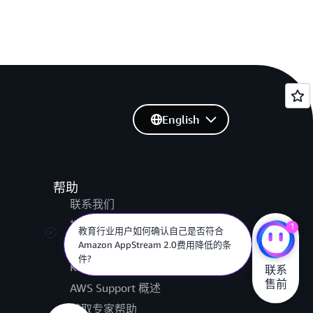
English
帮助
联系我们
提交支持工单
1
教育行业用户如何确认自己是否符合
Amazon AppStream 2.0费用降低的条
AWS re:Post
件?
Knowledge Center
联系

售前
AWS Support 概述
获取专家帮助