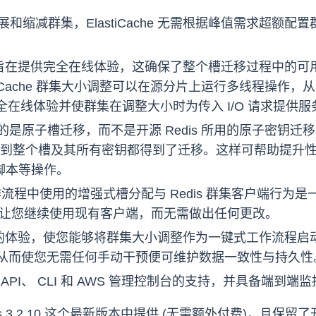
展和缩减群集，ElastiCache 无需根据峰值需求超
集大小调整旨在提供完全在线体验，这确保了整个槽迁移过程中
lastiCache 群集大小调整可以在源分片上运行多线程操作
提供完全在线体验并使群集在调整大小时为传入 I/O 请求提供服
che 使用的是原子槽迁移，而不是开源 Redis 所用的原
整个槽及其所有密钥都得到了迁移。这样可帮助提升性能，同
 脚本等操作。
作流程中使用的增强式槽分配与 Redis 群集客户端行为
端节点，让您继续使用现有客户端，而无需做出任何更改。
供完全托管的体验，使您能够将群集大小调整作为一键式工作流
从而使您无需任何手动干预便可维护数据一致性与持久性
API、 CLI 和 AWS 管理控制台的支持，并具备端到
r Redis 3.2.10 这个最新版本中提供 (无需额外付费)，且保留