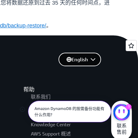
能可让您将数据还原到过去 35 天的任何时间点，进
db/backup-restore/
。
English
帮助
联系我们
提交支持工单
1
Amazon DynamoDB 的按需备份功能有
什么作用?
AWS re:Post
Knowledge Center
联系

售前
AWS Support 概述