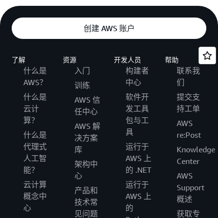
创建 AWS 账户
了解
资源
开发人员
帮助
什么是
入门
构建者
联系我
AWS？
中心
们
训练
什么是
软件开
提交支
AWS 信
云计
发工具
持工单
任中心
算？
包与工
AWS
AWS 解
具
什么是
re:Post
决方案
代理式
运行于
库
Knowledge
人工智
AWS 上
Center
架构中
能？
的 .NET
心
AWS
云计算
运行于
Support
产品和
概念中
AWS 上
概述
技术常
心
的
见问题
获取专