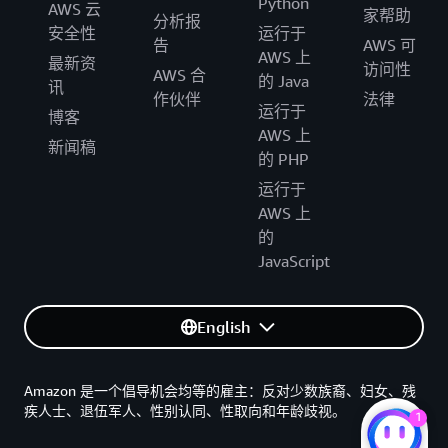
Python
AWS 云
家帮助
分析报
安全性
运行于
告
AWS 可
AWS 上
最新资
访问性
AWS 合
的 Java
讯
作伙伴
法律
运行于
博客
AWS 上
新闻稿
的 PHP
运行于
AWS 上
的
JavaScript
English
Amazon 是一个倡导机会均等的雇主：反对少数族裔、妇女、残
疾人士、退伍军人、性别认同、性取向和年龄歧视。
1