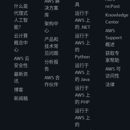
AWS 解
具
什么是
re:Post
决方案
代理式
运行于
库
Knowledge
人工智
AWS 上
Center
架构中
能？
的 .NET
心
AWS
云计算
运行于
Support
产品和
概念中
AWS 上
概述
技术常
心
的
见问题
获取专
Python
AWS 云
家帮助
分析报
安全性
运行于
告
AWS 可
AWS 上
最新资
访问性
AWS 合
的 Java
讯
作伙伴
法律
运行于
博客
AWS 上
新闻稿
的 PHP
运行于
AWS 上
的