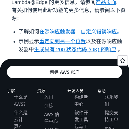
Lambda@Edge 的更多信息，请参阅
产品页面
。
有关如何使用此新功能的更多信息，请参阅以下资
源：
了解如何
在源响应触发器中自定义错误响应。
示例显示
重定向到另一个位置
以及在源响应触
发器中
生成具有 200 状态代码 (OK) 的响应
。
创建 AWS 账户
了解
资源
开发人员
帮助
什么是
入门
构建者
联系我
AWS？
中心
们
训练
什么是
软件开
提交支
AWS 信
云计
发工具
持工单
任中心
算？
包与工
AWS