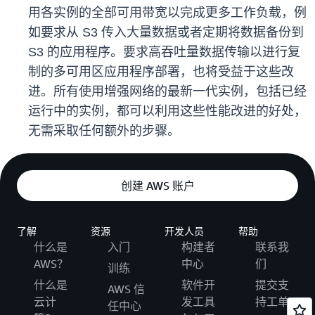
用各实例的全部可用带宽以完成更多工作负载，例
如要求从 S3 传入大量数据或者定期将数据备份到
S3 的应用程序。要求高吞吐量数据传输以进行复
制的多可用区应用程序部署，也将受益于这些改
进。所有使用增强网络的最新一代实例，包括已经
运行中的实例，都可以利用这些性能改进的好处，
无需采取任何额外的步骤。
创建 AWS 账户
了解
资源
开发人员
帮助
什么是
入门
构建者
联系我
AWS？
中心
们
训练
什么是
软件开
提交支
AWS 信
云计
发工具
持工单
任中心