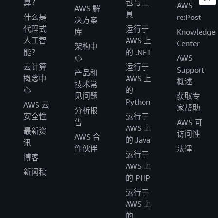
算？
包与工
AWS
AWS 解
具
什么是
re:Post
决方案
代理式
运行于
库
Knowledge
人工智
AWS 上
Center
架构中
能？
的 .NET
心
AWS
云计算
运行于
Support
产品和
概念中
AWS 上
概述
技术常
心
的
见问题
获取专
Python
AWS 云
家帮助
分析报
安全性
运行于
告
AWS 可
AWS 上
最新资
访问性
AWS 合
的 Java
讯
作伙伴
法律
运行于
博客
AWS 上
新闻稿
的 PHP
运行于
AWS 上
的