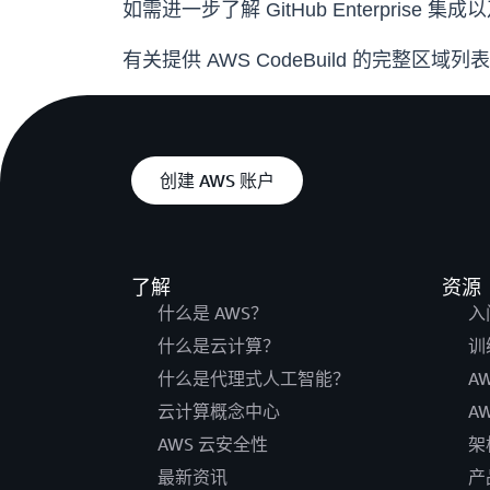
如需进一步了解 GitHub Enterprise 
有关提供 AWS CodeBuild 的完整区域列
创建 AWS 账户
了解
资源
什么是 AWS？
入
什么是云计算？
训
什么是代理式人工智能？
A
云计算概念中心
A
AWS 云安全性
架
最新资讯
产