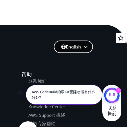
English
帮助
联系我们
提交支持工单
1
AWS CodeBuild的窄Git克隆功能有什么
好处？
AWS re:Post
Knowledge Center
联系

售前
AWS Support 概述
获取专家帮助