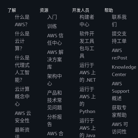
了解
资源
开发人员
帮助
什么是
入门
构建者
联系我
AWS？
中心
们
训练
什么是
软件开
提交支
AWS 信
云计
发工具
持工单
任中心
算？
包与工
AWS
AWS 解
具
什么是
re:Post
决方案
代理式
运行于
库
Knowledge
人工智
AWS 上
Center
架构中
能？
的 .NET
心
AWS
云计算
运行于
Support
产品和
概念中
AWS 上
概述
技术常
心
的
见问题
获取专
Python
AWS 云
家帮助
分析报
安全性
运行于
告
AWS 可
AWS 上
最新资
访问性
AWS 合
的 Java
讯