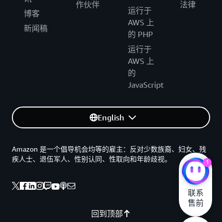
作伙伴
法律
运行于
博客
AWS 上
新闻稿
的 PHP
运行于
AWS 上
的
JavaScript
English
Amazon 是一个倡导机会均等的雇主：反对少数族裔、妇女、残
疾人士、退伍军人、性别认同、性取向和年龄歧视。
1
联系

售前
回到顶部