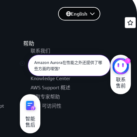
English
帮助
联系我们
提交支持工单
1
Amazon Aurora在性能之外还提供了哪
些方面的增强?
AWS re:Post
Knowledge Center
联系

售前
AWS Support 概述
获取专家帮助
pt
AWS 可访问性
法律
智能

售后