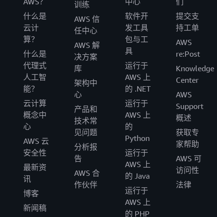
AWS？
中心
们
训练
什么是
软件开
提交支
AWS 信
云计
发工具
持工单
任中心
算？
包与工
AWS
AWS 解
具
什么是
re:Post
决方案
代理式
运行于
库
Knowledge
人工智
AWS 上
Center
架构中
能？
的 .NET
心
AWS
云计算
运行于
Support
产品和
概念中
AWS 上
概述
技术常
心
的
见问题
获取专
Python
AWS 云
家帮助
分析报
安全性
运行于
告
AWS 可
AWS 上
最新资
访问性
AWS 合
的 Java
讯
作伙伴
法律
运行于
博客
AWS 上
新闻稿
的 PHP