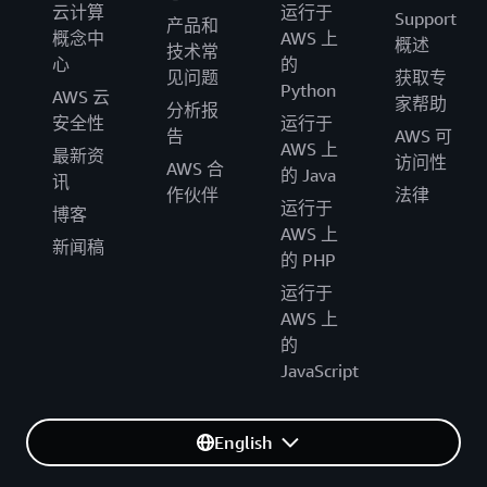
云计算
运行于
Support
产品和
概念中
AWS 上
概述
技术常
心
的
见问题
获取专
Python
AWS 云
家帮助
分析报
安全性
运行于
告
AWS 可
AWS 上
最新资
访问性
AWS 合
的 Java
讯
作伙伴
法律
运行于
博客
AWS 上
新闻稿
的 PHP
运行于
AWS 上
的
JavaScript
English