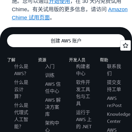
施。您可以通过
开始使用
，在 30 天内免费试用
Chime。有关试用版的更多信息，请访问
Amazon
Chime 试用页面
。
创建 AWS 账户
了解
资源
开发人员
帮助
什么是
入门
构建者
联系我
AWS？
中心
们
训练
什么是
软件开
提交支
AWS 信
云计
发工具
持工单
任中心
算？
包与工
AWS
AWS 解
具
什么是
re:Post
决方案
代理式
运行于
库
Knowledge
人工智
AWS 上
Center
架构中
能？
的 .NET
心
AWS