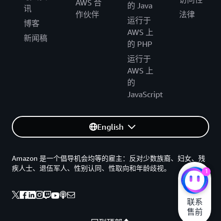
AWS 合
的 Java
讯
作伙伴
法律
运行于
博客
AWS 上
新闻稿
的 PHP
运行于
AWS 上
的
JavaScript
English
Amazon 是一个倡导机会均等的雇主：反对少数族裔、妇女、残
疾人士、退伍军人、性别认同、性取向和年龄歧视。
1
联系

售前