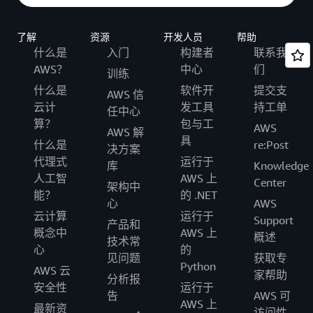
了解
资源
开发人员
帮助
什么是
入门
构建者
联系我
AWS？
中心
们
训练
什么是
软件开
提交支
AWS 信
云计
发工具
持工单
任中心
算？
包与工
AWS
AWS 解
具
什么是
re:Post
决方案
代理式
运行于
库
Knowledge
人工智
AWS 上
Center
架构中
能？
的 .NET
心
AWS
云计算
运行于
Support
产品和
概念中
AWS 上
概述
技术常
心
的
见问题
获取专
Python
AWS 云
家帮助
分析报
安全性
运行于
告
AWS 可
AWS 上
最新资
访问性