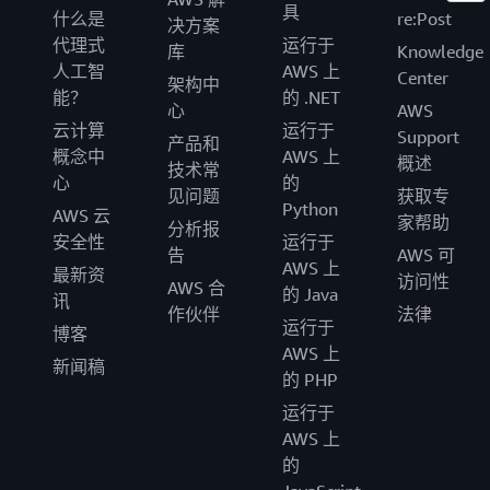
具
什么是
re:Post
决方案
代理式
运行于
库
Knowledge
人工智
AWS 上
Center
架构中
能？
的 .NET
心
AWS
云计算
运行于
Support
产品和
概念中
AWS 上
概述
技术常
心
的
见问题
获取专
Python
AWS 云
家帮助
分析报
安全性
运行于
告
AWS 可
AWS 上
最新资
访问性
AWS 合
的 Java
讯
作伙伴
法律
运行于
博客
AWS 上
新闻稿
的 PHP
运行于
AWS 上
的