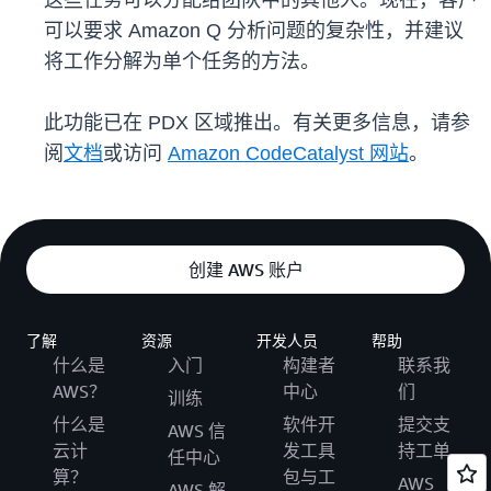
这些任务可以分配给团队中的其他人。现在，客户
可以要求 Amazon Q 分析问题的复杂性，并建议
将工作分解为单个任务的方法。
此功能已在 PDX 区域推出。有关更多信息，请参
阅
文档
或访问
Amazon CodeCatalyst 网站
。
创建 AWS 账户
了解
资源
开发人员
帮助
什么是
入门
构建者
联系我
AWS？
中心
们
训练
什么是
软件开
提交支
AWS 信
云计
发工具
持工单
任中心
算？
包与工
AWS
AWS 解