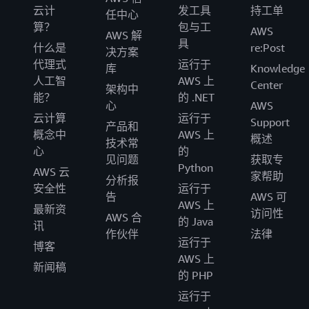
云计
发工具
持工单
任中心
算？
包与工
AWS
AWS 解
具
什么是
re:Post
决方案
代理式
运行于
库
Knowledge
人工智
AWS 上
Center
架构中
能？
的 .NET
心
AWS
云计算
运行于
Support
产品和
概念中
AWS 上
概述
技术常
心
的
见问题
获取专
Python
AWS 云
家帮助
分析报
安全性
运行于
告
AWS 可
AWS 上
最新资
访问性
AWS 合
的 Java
讯
作伙伴
法律
运行于
博客
AWS 上
新闻稿
的 PHP
运行于