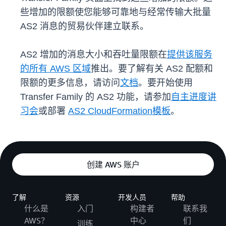
些增加的限额使您能够可靠地与经常传输大批量
AS2 消息的贸易伙伴建立联系。
AS2 增加的消息大小和吞吐量限额在
提供该服务
的所有 AWS 区域
推出。要了解有关 AS2 配额和
限额的更多信息，请访问
文档
。要开始使用
Transfer Family 的 AS2 功能，请参加
自主进度讲
习会
或部署
AS2 CloudFormation模板
。
创建 AWS 账户
了解
资源
开发人员
帮助
什么是
入门
构建者
联系我
AWS？
中心
们
训练