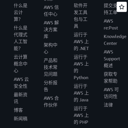
什么是
软件开
提交支
AWS 信
云计
发工具
持工单
任中心
算？
包与工
AWS
AWS 解
具
什么是
re:Post
决方案
代理式
运行于
库
Knowledge
人工智
AWS 上
Center
架构中
能？
的 .NET
心
AWS
云计算
运行于
Support
产品和
概念中
AWS 上
概述
技术常
心
的
见问题
获取专
Python
AWS 云
家帮助
分析报
安全性
运行于
告
AWS 可
AWS 上
最新资
访问性
AWS 合
的 Java
讯
作伙伴
法律
运行于
博客
AWS 上
新闻稿
的 PHP