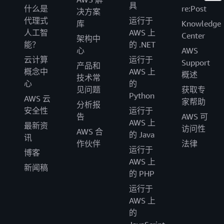
具
什么是
re:Post
决方案
代理式
运行于
库
Knowledge
人工智
AWS 上
Center
架构中
能？
的 .NET
心
AWS
云计算
运行于
Support
产品和
概念中
AWS 上
概述
技术常
心
的
见问题
获取专
Python
AWS 云
家帮助
分析报
安全性
运行于
告
AWS 可
AWS 上
最新资
访问性
AWS 合
的 Java
讯
作伙伴
法律
运行于
博客
AWS 上
新闻稿
的 PHP
运行于
AWS 上
的