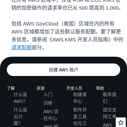
在所有 AWS 区域中，涉及 RSA 和 ECC KMS 密
钥的加密操作的请求率也已从 500 提高到 1,000。
包括 AWS GovCloud（美国）区域在内的所有
AWS 区域都增加了这些默认服务配额。要了解更
多信息，请参阅《AWS KMS 开发人员指南》中的
请求配额
部分。
创建 AWS 账户
了解
资源
开发人员
帮助
什么是
入门
构建者
联系我
AWS？
中心
们
训练
什么是
软件开
提交支
AWS 信
云计
发工具
持工单
任中心
算？
包与工
AWS
AWS 解