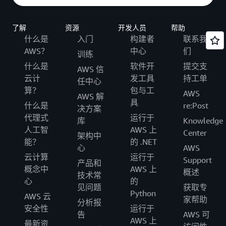
了解
资源
开发人员
帮助
什么是
入门
构建者
联系我
AWS？
中心
们
训练
什么是
软件开
提交支
AWS 信
云计
发工具
持工单
任中心
算？
包与工
AWS
AWS 解
具
什么是
re:Post
决方案
代理式
运行于
库
Knowledge
人工智
AWS 上
Center
架构中
能？
的 .NET
心
AWS
云计算
运行于
Support
产品和
概念中
AWS 上
概述
技术常
心
的
见问题
获取专
Python
AWS 云
家帮助
分析报
安全性
运行于
告
AWS 可
AWS 上
最新资