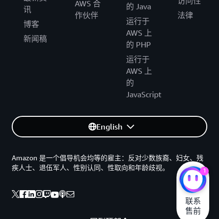
访问性
AWS 合
的 Java
讯
作伙伴
法律
运行于
博客
AWS 上
新闻稿
的 PHP
运行于
AWS 上
的
JavaScript
English
Amazon 是一个倡导机会均等的雇主：反对少数族裔、妇女、残
疾人士、退伍军人、性别认同、性取向和年龄歧视。
1
联系

售前