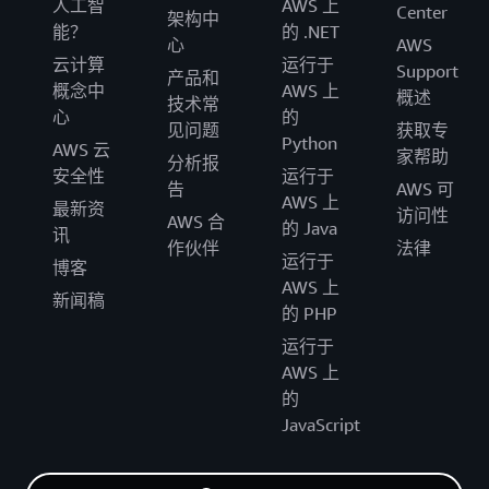
人工智
AWS 上
Center
架构中
能？
的 .NET
心
AWS
云计算
运行于
Support
产品和
概念中
AWS 上
概述
技术常
心
的
见问题
获取专
Python
AWS 云
家帮助
分析报
安全性
运行于
告
AWS 可
AWS 上
最新资
访问性
AWS 合
的 Java
讯
作伙伴
法律
运行于
博客
AWS 上
新闻稿
的 PHP
运行于
AWS 上
的
JavaScript