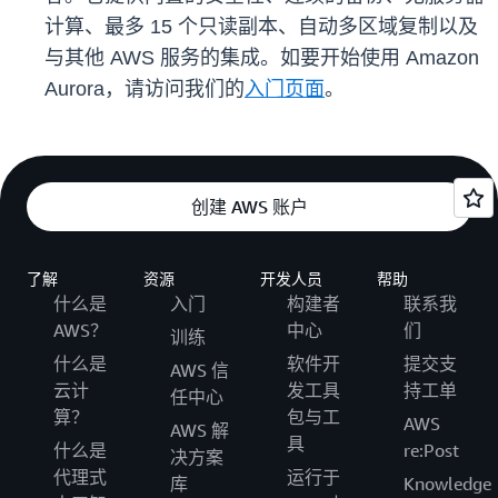
计算、最多 15 个只读副本、自动多区域复制以及
与其他 AWS 服务的集成。如要开始使用 Amazon
Aurora，请访问我们的
入门页面
。
创建 AWS 账户
了解
资源
开发人员
帮助
什么是
入门
构建者
联系我
AWS？
中心
们
训练
什么是
软件开
提交支
AWS 信
云计
发工具
持工单
任中心
算？
包与工
AWS
AWS 解
具
什么是
re:Post
决方案
代理式
运行于
库
Knowledge