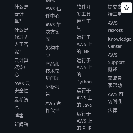
什么是
软件开
提交支
AWS 信
云计
发工具
持工单
任中心
算？
包与工
AWS
AWS 解
具
什么是
re:Post
决方案
代理式
运行于
库
Knowledge
人工智
AWS 上
Center
架构中
能？
的 .NET
心
AWS
云计算
运行于
Support
产品和
概念中
AWS 上
概述
技术常
心
的
见问题
获取专
Python
AWS 云
家帮助
分析报
安全性
运行于
告
AWS 可
AWS 上
最新资
访问性
AWS 合
的 Java
讯
作伙伴
法律
运行于
博客
AWS 上
新闻稿
的 PHP