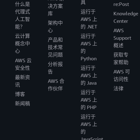
具
什么是
re:Post
决方案
代理式
运行于
库
Knowledge
人工智
AWS 上
Center
架构中
能？
的 .NET
心
AWS
云计算
运行于
Support
产品和
概念中
AWS 上
概述
技术常
心
的
见问题
获取专
Python
AWS 云
家帮助
分析报
安全性
运行于
告
AWS 可
AWS 上
最新资
访问性
AWS 合
的 Java
讯
作伙伴
法律
运行于
博客
AWS 上
新闻稿
的 PHP
运行于
AWS 上
的
JavaScript