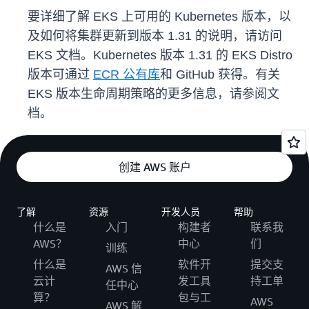
要详细了解 EKS 上可用的 Kubernetes 版本，以
及如何将集群更新到版本 1.31 的说明，请访问
EKS 文档。Kubernetes 版本 1.31 的 EKS Distro
版本可通过
ECR 公有库
和 GitHub 获得。有关
EKS 版本生命周期策略的更多信息，请参阅文
档。
创建 AWS 账户
了解
资源
开发人员
帮助
什么是
入门
构建者
联系我
AWS？
中心
们
训练
什么是
软件开
提交支
AWS 信
云计
发工具
持工单
任中心
算？
包与工
AWS
AWS 解