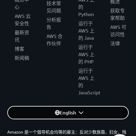
概述
技术常
心
的
见问题
获取专
Python
AWS 云
家帮助
分析报
安全性
运行于
告
AWS 可
AWS 上
最新资
访问性
AWS 合
的 Java
讯
作伙伴
法律
运行于
博客
AWS 上
新闻稿
的 PHP
运行于
AWS 上
的
JavaScript
English
Amazon 是一个倡导机会均等的雇主：反对少数族裔、妇女、残