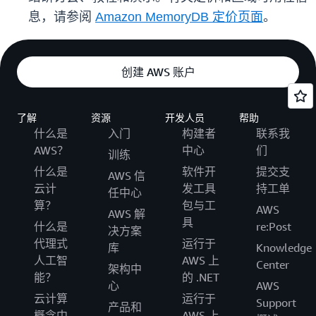
息，请参阅
Amazon MemoryDB 定价页面
。
创建 AWS 账户
了解
资源
开发人员
帮助
什么是
入门
构建者
联系我
AWS？
中心
们
训练
什么是
软件开
提交支
AWS 信
云计
发工具
持工单
任中心
算？
包与工
AWS
AWS 解
具
什么是
re:Post
决方案
代理式
运行于
库
Knowledge
人工智
AWS 上
Center
架构中
能？
的 .NET
心
AWS
云计算
运行于
Support
产品和
概念中
AWS 上