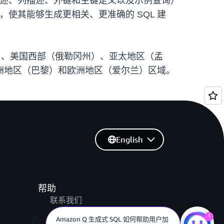
描述、列描述、外键和主键定义以及示例查询）
使其能够生成更相关、更准确的 SQL 建
亚州北部）、美国西部（俄勒冈州）、亚太地区（孟
洲地区（巴黎）和欧洲地区（爱尔兰）区域。
English
帮助
联系我们
提交支持工单
1
Amazon Q 生成式 SQL 如何帮助用户加