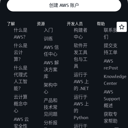
创建 AWS 账户
了解
资源
开发人员
帮助
什么是
入门
构建者
联系我
AWS？
中心
们
训练
什么是
软件开
提交支
AWS 信
云计
发工具
持工单
任中心
算？
包与工
AWS
AWS 解
具
什么是
re:Post
决方案
代理式
运行于
库
Knowledge
人工智
AWS 上
Center
架构中
能？
的 .NET
心
AWS
云计算
运行于
Support
产品和
概念中
AWS 上
概述
技术常
心
的
见问题
获取专
Python
AWS 云
家帮助
分析报
安全性
运行于