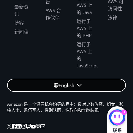
告
AWS 可
AWS 上
最新资
访问性
AWS 合
的 Java
讯
作伙伴
法律
运行于
博客
AWS 上
新闻稿
的 PHP
运行于
AWS 上
的
JavaScript
English
Amazon 是一个倡导机会均等的雇主：反对少数族裔、妇女、残
疾人士、退伍军人、性别认同、性取向和年龄歧视。
1
联系
