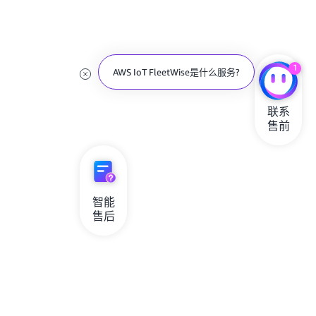
1
AWS IoT FleetWise是什么服务?
联系

售前
智能

售后