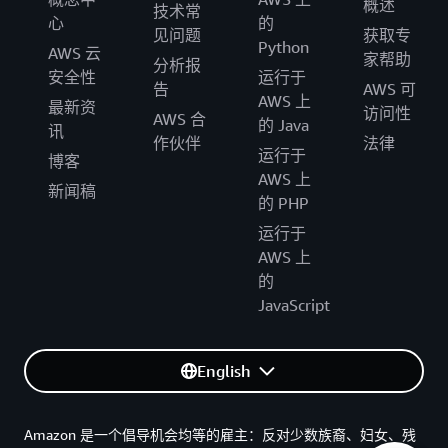
概述
技术常
心
的
见问题
获取专
Python
AWS 云
家帮助
分析报
安全性
运行于
告
AWS 可
AWS 上
最新资
访问性
AWS 合
的 Java
讯
作伙伴
法律
运行于
博客
AWS 上
新闻稿
的 PHP
运行于
AWS 上
的
JavaScript
English
Amazon 是一个倡导机会均等的雇主：反对少数族裔、妇女、残