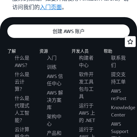
访问我们的
入门页面
。
创建 AWS 账户
了解
资源
开发人员
帮助
什么是
入门
构建者
联系我
AWS？
中心
们
训练
什么是
软件开
提交支
AWS 信
云计
发工具
持工单
任中心
算？
包与工
AWS
AWS 解
具
什么是
re:Post
决方案
代理式
运行于
库
Knowledge
人工智
AWS 上
Center
架构中
能？
的 .NET
心
AWS
云计算
运行于
Support
产品和
概念中
AWS 上