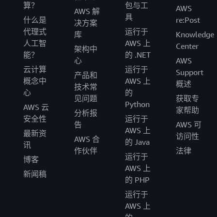
算？
包与工
AWS
AWS 解
具
什么是
re:Post
决方案
代理式
运行于
库
Knowledge
人工智
AWS 上
Center
架构中
能？
的 .NET
心
AWS
云计算
运行于
Support
产品和
概念中
AWS 上
概述
技术常
心
的
见问题
获取专
Python
AWS 云
家帮助
分析报
安全性
运行于
告
AWS 可
AWS 上
最新资
访问性
AWS 合
的 Java
讯
作伙伴
法律
运行于
博客
AWS 上
新闻稿
的 PHP
运行于
AWS 上