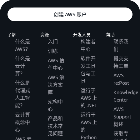
创建 AWS 账户
了解
资源
开发人员
帮助
什么是
入门
构建者
联系我
AWS？
中心
们
训练
什么是
软件开
提交支
AWS 信
云计
发工具
持工单
任中心
算？
包与工
AWS
AWS 解
具
什么是
re:Post
决方案
代理式
运行于
库
Knowledge
人工智
AWS 上
Center
架构中
能？
的 .NET
心
AWS
云计算
运行于
Support
产品和
概念中
AWS 上
概述
技术常
心
的
见问题
获取专
Python
AWS 云