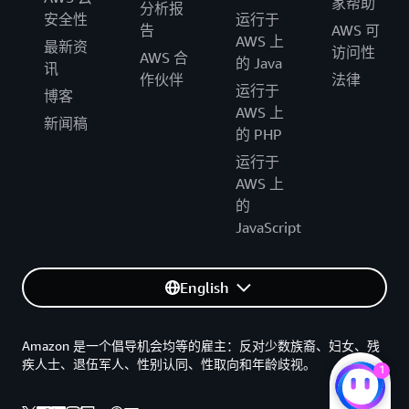
家帮助
分析报
安全性
运行于
告
AWS 可
AWS 上
最新资
访问性
AWS 合
的 Java
讯
作伙伴
法律
运行于
博客
AWS 上
新闻稿
的 PHP
运行于
AWS 上
的
JavaScript
English
Amazon 是一个倡导机会均等的雇主：反对少数族裔、妇女、残
疾人士、退伍军人、性别认同、性取向和年龄歧视。
1