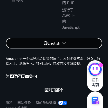
的 PHP
运行于
AWS 上
的
JavaScript
English
Amazon 是一个倡导机会均等的雇主：反对少数族裔、妇女、残
疾人士、退伍军人、性别认同、性取向和年龄歧视。
1
联系

售前
回到顶部
隐私
网站条款
您的隐私选择
Cookie 首选项