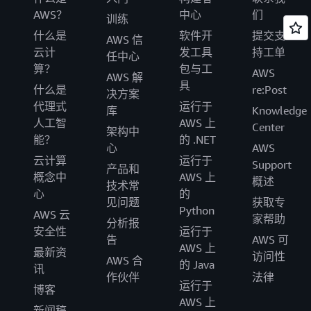
AWS？
中心
们
训练
什么是
软件开
提交支
AWS 信
云计
发工具
持工单
任中心
算？
包与工
AWS
AWS 解
具
什么是
re:Post
决方案
代理式
运行于
库
Knowledge
人工智
AWS 上
Center
架构中
能？
的 .NET
心
AWS
云计算
运行于
Support
产品和
概念中
AWS 上
概述
技术常
心
的
见问题
获取专
Python
AWS 云
家帮助
分析报
安全性
运行于
告
AWS 可
AWS 上
最新资
访问性
AWS 合
的 Java
讯
作伙伴
法律
运行于
博客
AWS 上
新闻稿