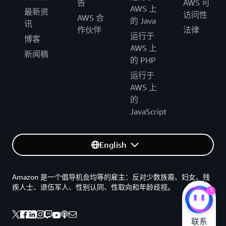
告
AWS 可
AWS 上
最新资
访问性
AWS 合
的 Java
讯
作伙伴
法律
运行于
博客
AWS 上
新闻稿
的 PHP
运行于
AWS 上
的
JavaScript
English
Amazon 是一个倡导机会均等的雇主：反对少数族裔、妇女、残
疾人士、退伍军人、性别认同、性取向和年龄歧视。
1
联系
