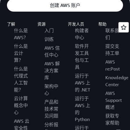
创建 AWS 账户
了解
资源
开发人员
帮助
什么是
入门
构建者
联系我
AWS？
中心
们
训练
什么是
软件开
提交支
AWS 信
云计
发工具
持工单
任中心
算？
包与工
AWS
AWS 解
具
什么是
re:Post
决方案
代理式
运行于
库
Knowledge
人工智
AWS 上
Center
架构中
能？
的 .NET
心
AWS
云计算
运行于
Support
产品和
概念中
AWS 上
概述
技术常
心
的
见问题
获取专
Python
AWS 云
家帮助
分析报
安全性
运行于