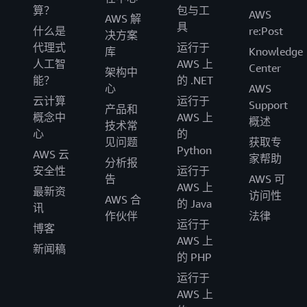
算？
包与工
AWS
AWS 解
具
什么是
re:Post
决方案
代理式
运行于
库
Knowledge
人工智
AWS 上
Center
架构中
能？
的 .NET
心
AWS
云计算
运行于
Support
产品和
概念中
AWS 上
概述
技术常
心
的
见问题
获取专
Python
AWS 云
家帮助
分析报
安全性
运行于
告
AWS 可
AWS 上
最新资
访问性
AWS 合
的 Java
讯
作伙伴
法律
运行于
博客
AWS 上
新闻稿
的 PHP
运行于
AWS 上