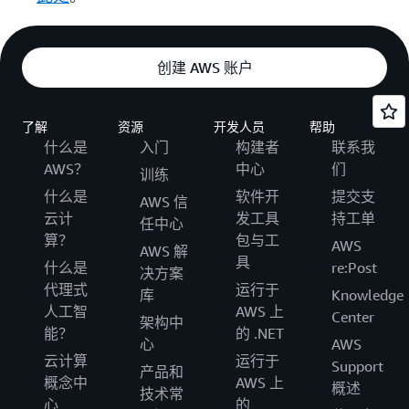
创建 AWS 账户
了解
资源
开发人员
帮助
什么是
入门
构建者
联系我
AWS？
中心
们
训练
什么是
软件开
提交支
AWS 信
云计
发工具
持工单
任中心
算？
包与工
AWS
AWS 解
具
什么是
re:Post
决方案
代理式
运行于
库
Knowledge
人工智
AWS 上
Center
架构中
能？
的 .NET
心
AWS
云计算
运行于
Support
产品和
概念中
AWS 上
概述
技术常
心
的