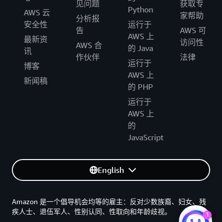
见问题
获取专
Python
AWS 云
家帮助
分析报
安全性
运行于
告
AWS 可
AWS 上
最新资
访问性
AWS 合
的 Java
讯
作伙伴
法律
运行于
博客
AWS 上
新闻稿
的 PHP
运行于
AWS 上
的
JavaScript
English
Amazon 是一个倡导机会均等的雇主：反对少数族裔、妇女、残
疾人士、退伍军人、性别认同、性取向和年龄歧视。
1