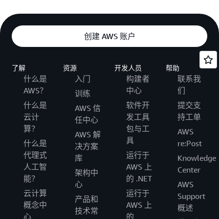
创建 AWS 账户
了解
资源
开发人员
帮助
什么是
入门
构建者
联系我
AWS？
中心
们
训练
什么是
软件开
提交支
AWS 信
云计
发工具
持工单
任中心
算？
包与工
AWS
AWS 解
具
什么是
re:Post
决方案
代理式
运行于
库
Knowledge
人工智
AWS 上
Center
架构中
能？
的 .NET
心
AWS
云计算
运行于
Support
产品和
概念中
AWS 上
概述
技术常
心
的