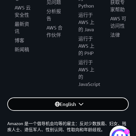
见问题
获取专
Python
AWS 云
家帮助
分析报
安全性
运行于
告
AWS 可
AWS 上
最新资
访问性
AWS 合
的 Java
讯
作伙伴
法律
运行于
博客
AWS 上
新闻稿
的 PHP
运行于
AWS 上
的
JavaScript
English
Amazon 是一个倡导机会均等的雇主：反对少数族裔、妇女、残
疾人士、退伍军人、性别认同、性取向和年龄歧视。
1