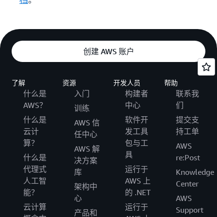
档
。
创建 AWS 账户
了解
资源
开发人员
帮助
什么是
入门
构建者
联系我
AWS？
中心
们
训练
什么是
软件开
提交支
AWS 信
云计
发工具
持工单
任中心
算？
包与工
AWS
AWS 解
具
什么是
re:Post
决方案
代理式
运行于
库
Knowledge
人工智
AWS 上
Center
架构中
能？
的 .NET
心
AWS
云计算
运行于
Support
产品和