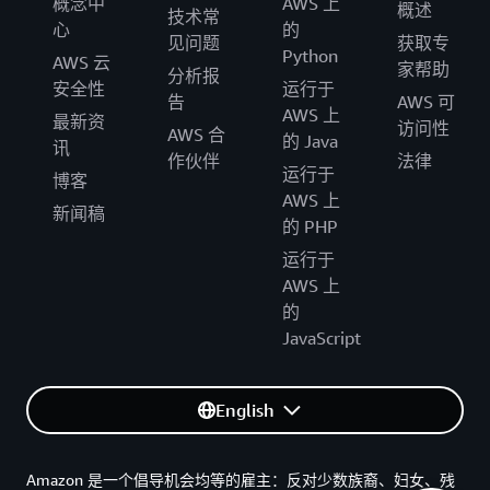
概念中
AWS 上
概述
技术常
心
的
见问题
获取专
Python
AWS 云
家帮助
分析报
安全性
运行于
告
AWS 可
AWS 上
最新资
访问性
AWS 合
的 Java
讯
作伙伴
法律
运行于
博客
AWS 上
新闻稿
的 PHP
运行于
AWS 上
的
JavaScript
English
Amazon 是一个倡导机会均等的雇主：反对少数族裔、妇女、残