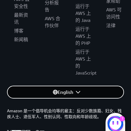
家帮助
分析报
安全性
运行于
告
AWS 可
AWS 上
最新资
访问性
AWS 合
的 Java
讯
作伙伴
法律
运行于
博客
AWS 上
新闻稿
的 PHP
运行于
AWS 上
的
JavaScript
English
Amazon 是一个倡导机会均等的雇主：反对少数族裔、妇女、残
疾人士、退伍军人、性别认同、性取向和年龄歧视。
1