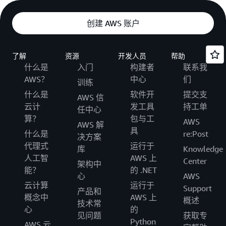
创建 AWS 账户
了解
资源
开发人员
帮助
什么是
入门
构建者
联系我
AWS？
中心
们
训练
什么是
软件开
提交支
AWS 信
云计
发工具
持工单
任中心
算？
包与工
AWS
AWS 解
具
什么是
re:Post
决方案
代理式
运行于
库
Knowledge
人工智
AWS 上
Center
架构中
能？
的 .NET
心
AWS
云计算
运行于
Support
产品和
概念中
AWS 上
概述
技术常
心
的
见问题
获取专
Python
AWS 云