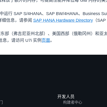
释放了额外的内存，可提高性能并降低每 GiB 内存的美
S/4HANA、SAP BW/4HANA、Business Suite on H
A。有关详细信息，请参阅
SAP HANA Hardware Directory
（SAP
国东部（弗吉尼亚州北部）、美国西部（俄勒冈州）和亚太地
息，请访问 U7i 实例
页面
。
开发人员
门
构建者中心