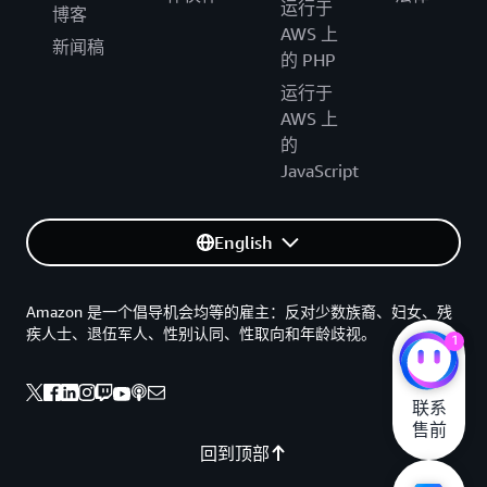
运行于
博客
AWS 上
新闻稿
的 PHP
运行于
AWS 上
的
JavaScript
English
Amazon 是一个倡导机会均等的雇主：反对少数族裔、妇女、残
疾人士、退伍军人、性别认同、性取向和年龄歧视。
1
联系

售前
回到顶部