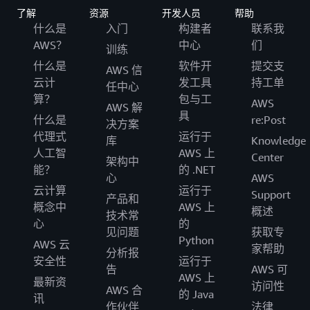
了解
资源
开发人员
帮助
什么是
入门
构建者
联系我
AWS？
中心
们
训练
什么是
软件开
提交支
AWS 信
云计
发工具
持工单
任中心
算？
包与工
AWS
AWS 解
具
什么是
re:Post
决方案
代理式
运行于
库
Knowledge
人工智
AWS 上
Center
架构中
能？
的 .NET
心
AWS
云计算
运行于
Support
产品和
概念中
AWS 上
概述
技术常
心
的
见问题
获取专
Python
AWS 云
家帮助
分析报
安全性
运行于
告
AWS 可
AWS 上
最新资
访问性
AWS 合
的 Java
讯
作伙伴
法律