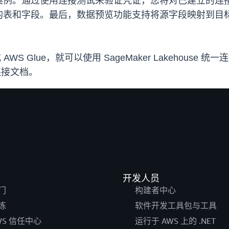
案例。通过使用连接测试来验证凭证，您将对已建立的连
的表和字段。最后，数据预览功能支持将源字段映射到目
se 或 AWS Glue，就可以使用 SageMaker Lakehous
数据连接文档。
开发人员
门
构建者中心
练
软件开发工具包与工具
WS 信任中心
运行于 AWS 上的 .NET