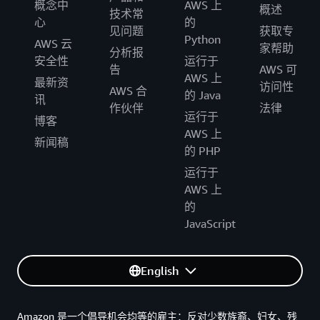
概念中
AWS 上
概述
技术常
心
的
见问题
获取专
Python
AWS 云
家帮助
分析报
安全性
运行于
告
AWS 可
AWS 上
最新资
访问性
AWS 合
的 Java
讯
作伙伴
法律
运行于
博客
AWS 上
新闻稿
的 PHP
运行于
AWS 上
的
JavaScript
English
Amazon 是一个倡导机会均等的雇主：反对少数族裔、妇女、残