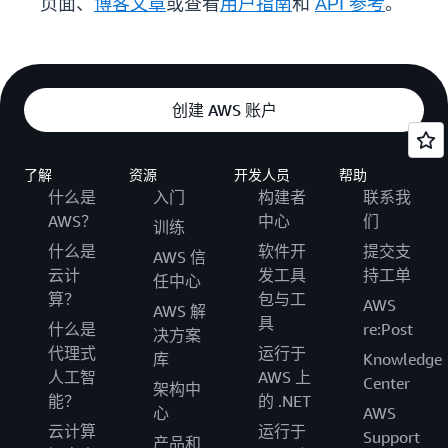
页面、
博客文章
或查看
用户指南
和
API 参考
。
创建 AWS 账户
了解
资源
开发人员
帮助
什么是
入门
构建者
联系我
AWS？
中心
们
训练
什么是
软件开
提交支
AWS 信
云计
发工具
持工单
任中心
算？
包与工
AWS
AWS 解
具
什么是
re:Post
决方案
代理式
运行于
库
Knowledge
人工智
AWS 上
Center
架构中
能？
的 .NET
心
AWS
云计算
运行于
Support
产品和