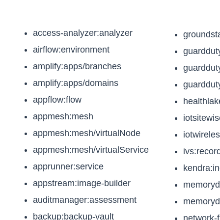
access-analyzer:analyzer
groundsta
airflow:environment
guardduty
amplify:apps/branches
guardduty
amplify:apps/domains
guardduty
appflow:flow
healthlak
appmesh:mesh
iotsitewi
appmesh:mesh/virtualNode
iotwirele
appmesh:mesh/virtualService
ivs:recor
apprunner:service
kendra:i
appstream:image-builder
memoryd
auditmanager:assessment
memoryd
backup:backup-vault
network-fi