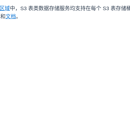
 区域
中，S3 表类数据存储服务均支持在每个 S3 表存储桶
面
和
文档
。