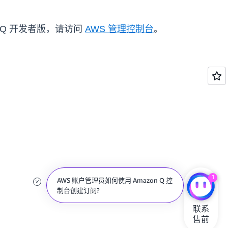
n Q 开发者版，请访问
AWS 管理控制台
。
1
AWS 账户管理员如何使用 Amazon Q 控
制台创建订阅?
联系

售前