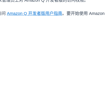
 功能，以管理员工对 Amazon Q 开发者版的访问权限。
访问
Amazon Q 开发者版用户指南
。要开始使用 Amazo