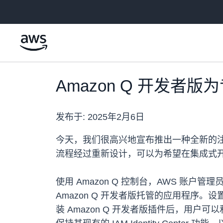
跳至主要内容
Amazon Q 开发
发布于:
2025年2月6日
今天，我们很高兴地宣布推出一种全新的注册体
流程经过重新设计，可以为希望在集成式开发环
使用 Amazon Q 控制台，AWS 账户管
Amazon Q 开发者版托管的应用程序。设
装 Amazon Q 开发者版插件后，用户可