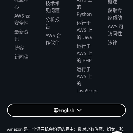
概述
技术常
心
的
见问题
获取专
Python
AWS 云
家帮助
分析报
安全性
运行于
告
AWS 可
AWS 上
最新资
访问性
AWS 合
的 Java
讯
作伙伴
法律
运行于
博客
AWS 上
新闻稿
的 PHP
运行于
AWS 上
的
JavaScript
English
Amazon 是一个倡导机会均等的雇主：反对少数族裔、妇女、残