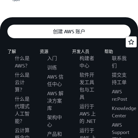
创建 AWS 账户
了解
资源
开发人员
帮助
什么是
入门
构建者
联系我
AWS？
中心
们
训练
什么是
软件开
提交支
AWS 信
云计
发工具
持工单
任中心
算？
包与工
AWS
AWS 解
具
什么是
re:Post
决方案
代理式
运行于
库
Knowledge
人工智
AWS 上
Center
架构中
能？
的 .NET
心
AWS
云计算
运行于
Support
产品和
概念中
AWS 上