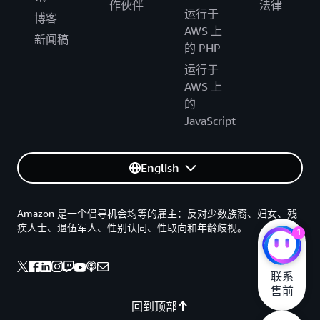
作伙伴
法律
运行于
博客
AWS 上
新闻稿
的 PHP
运行于
AWS 上
的
JavaScript
English
Amazon 是一个倡导机会均等的雇主：反对少数族裔、妇女、残
疾人士、退伍军人、性别认同、性取向和年龄歧视。
1
联系

售前
回到顶部