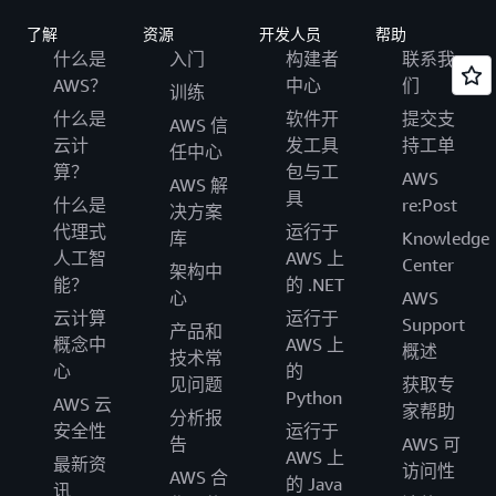
了解
资源
开发人员
帮助
什么是
入门
构建者
联系我
AWS？
中心
们
训练
什么是
软件开
提交支
AWS 信
云计
发工具
持工单
任中心
算？
包与工
AWS
AWS 解
具
什么是
re:Post
决方案
代理式
运行于
库
Knowledge
人工智
AWS 上
Center
架构中
能？
的 .NET
心
AWS
云计算
运行于
Support
产品和
概念中
AWS 上
概述
技术常
心
的
见问题
获取专
Python
AWS 云
家帮助
分析报
安全性
运行于
告
AWS 可
AWS 上
最新资
访问性
AWS 合
的 Java
讯