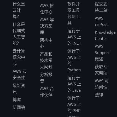
什么是
软件开
提交支
AWS 信
云计
发工具
持工单
任中心
算？
包与工
AWS
AWS 解
具
什么是
re:Post
决方案
代理式
运行于
库
Knowledge
人工智
AWS 上
Center
架构中
能？
的 .NET
心
AWS
云计算
运行于
Support
产品和
概念中
AWS 上
概述
技术常
心
的
见问题
获取专
Python
AWS 云
家帮助
分析报
安全性
运行于
告
AWS 可
AWS 上
最新资
访问性
AWS 合
的 Java
讯
作伙伴
法律
运行于
博客
AWS 上
新闻稿
的 PHP