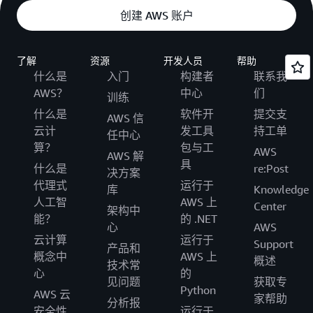
创建 AWS 账户
了解
资源
开发人员
帮助
什么是
入门
构建者
联系我
AWS？
中心
们
训练
什么是
软件开
提交支
AWS 信
云计
发工具
持工单
任中心
算？
包与工
AWS
AWS 解
具
什么是
re:Post
决方案
代理式
运行于
库
Knowledge
人工智
AWS 上
Center
架构中
能？
的 .NET
心
AWS
云计算
运行于
Support
产品和
概念中
AWS 上
概述
技术常
心
的
见问题
获取专
Python
AWS 云
家帮助
分析报
安全性
运行于