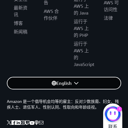
告
AWS 可
AWS 上
最新资
访问性
AWS 合
的 Java
讯
作伙伴
法律
运行于
博客
AWS 上
新闻稿
的 PHP
运行于
AWS 上
的
JavaScript
English
Amazon 是一个倡导机会均等的雇主：反对少数族裔、妇女、残
疾人士、退伍军人、性别认同、性取向和年龄歧视。
1
联系
