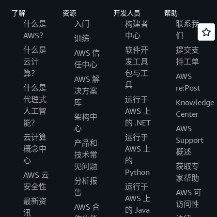
了解
资源
开发人员
帮助
什么是
入门
构建者
联系我
AWS？
中心
们
训练
什么是
软件开
提交支
AWS 信
云计
发工具
持工单
任中心
算？
包与工
AWS
AWS 解
具
什么是
re:Post
决方案
代理式
运行于
库
Knowledge
人工智
AWS 上
Center
架构中
能？
的 .NET
心
AWS
云计算
运行于
Support
产品和
概念中
AWS 上
概述
技术常
心
的
见问题
获取专
Python
AWS 云
家帮助
分析报
安全性
运行于
告
AWS 可
AWS 上
最新资
访问性
AWS 合
的 Java
讯