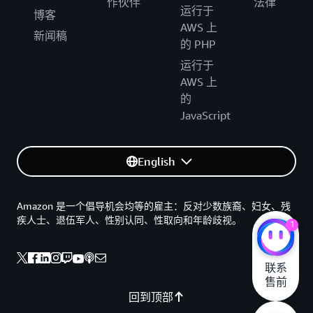
作伙伴
法律
运行于
博客
AWS 上
新闻稿
的 PHP
运行于
AWS 上
的
JavaScript
English
Amazon 是一个倡导机会均等的雇主：反对少数族裔、妇女、残
疾人士、退伍军人、性别认同、性取向和年龄歧视。
1
联系

售前
回到顶部