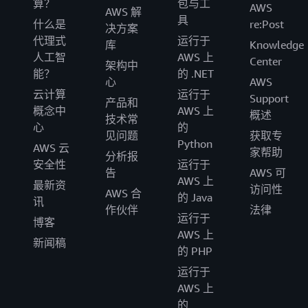
算？
包与工
AWS
AWS 解
具
什么是
re:Post
决方案
代理式
运行于
库
Knowledge
人工智
AWS 上
Center
架构中
能？
的 .NET
心
AWS
云计算
运行于
Support
产品和
概念中
AWS 上
概述
技术常
心
的
见问题
获取专
Python
AWS 云
家帮助
分析报
安全性
运行于
告
AWS 可
AWS 上
最新资
访问性
AWS 合
的 Java
讯
作伙伴
法律
运行于
博客
AWS 上
新闻稿
的 PHP
运行于
AWS 上
的