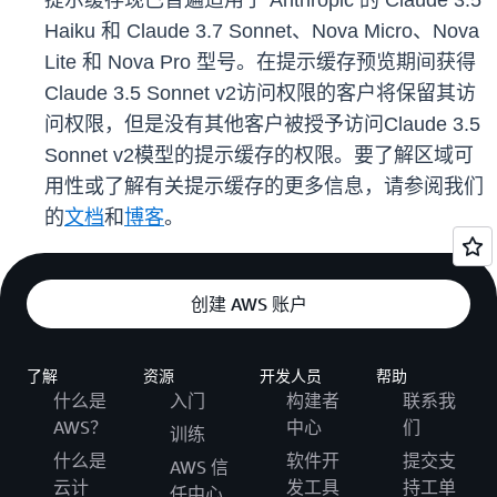
提示缓存现已普遍适用于 Anthropic 的 Claude 3.5
Haiku 和 Claude 3.7 Sonnet、Nova Micro、Nova
Lite 和 Nova Pro 型号。在提示缓存预览期间获得
Claude 3.5 Sonnet v2访问权限的客户将保留其访
问权限，但是没有其他客户被授予访问Claude 3.5
Sonnet v2模型的提示缓存的权限。要了解区域可
用性或了解有关提示缓存的更多信息，请参阅我们
的
文档
和
博客
。
创建 AWS 账户
了解
资源
开发人员
帮助
什么是
入门
构建者
联系我
AWS？
中心
们
训练
什么是
软件开
提交支
AWS 信
云计
发工具
持工单
任中心