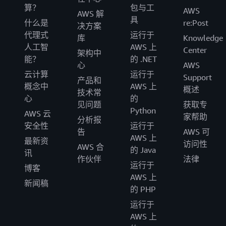
算？
包与工
AWS
AWS 解
具
什么是
re:Post
决方案
代理式
运行于
库
Knowledge
人工智
AWS 上
Center
架构中
能？
的 .NET
心
AWS
云计算
运行于
Support
产品和
概念中
AWS 上
概述
技术常
心
的
见问题
获取专
Python
AWS 云
家帮助
分析报
安全性
运行于
告
AWS 可
AWS 上
最新资
访问性
AWS 合
的 Java
讯
作伙伴
法律
运行于
博客
AWS 上
新闻稿
的 PHP
运行于
AWS 上